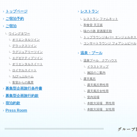
トップページ
レストラン
ご宿泊予約
レストラン ファムネット
和食堂 天王坂
ご宿泊
味の小路 居酒屋庄助
ウイングタワー
トップラウンジ＆バー エンジェルネス
オリエンタルツイン
コンサートラウンジ フォアシュピール
デラックスツイン
ラグジュアリーツイン
温泉・プール
エグゼクティブツイン
温泉プール クアハウス
オリエンタルスイート
イラストマップ
ロイヤルスイート
施設のご案内
ちびっぷルーム
露天風呂
客室からの風景
露天風呂男性用
募集型企画旅行条件書
露天風呂女性用
募集型企画旅行約款
室内浴場
宿泊約款
本館大浴場 男性用
本館大浴場 女性用
Press Room