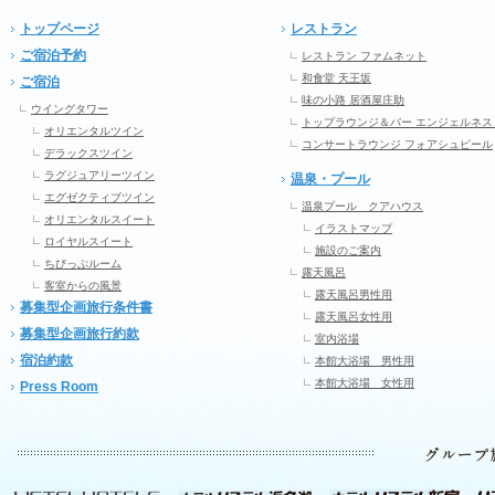
トップページ
レストラン
ご宿泊予約
レストラン ファムネット
和食堂 天王坂
ご宿泊
味の小路 居酒屋庄助
ウイングタワー
トップラウンジ＆バー エンジェルネス
オリエンタルツイン
コンサートラウンジ フォアシュピール
デラックスツイン
ラグジュアリーツイン
温泉・プール
エグゼクティブツイン
温泉プール クアハウス
オリエンタルスイート
イラストマップ
ロイヤルスイート
施設のご案内
ちびっぷルーム
露天風呂
客室からの風景
露天風呂男性用
募集型企画旅行条件書
露天風呂女性用
募集型企画旅行約款
室内浴場
宿泊約款
本館大浴場 男性用
本館大浴場 女性用
Press Room