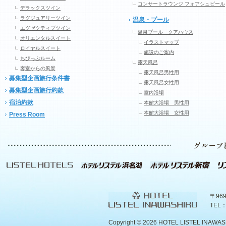
コンサートラウンジ フォアシュピール
デラックスツイン
ラグジュアリーツイン
温泉・プール
エグゼクティブツイン
温泉プール クアハウス
オリエンタルスイート
イラストマップ
ロイヤルスイート
施設のご案内
ちびっぷルーム
露天風呂
客室からの風景
露天風呂男性用
募集型企画旅行条件書
露天風呂女性用
募集型企画旅行約款
室内浴場
宿泊約款
本館大浴場 男性用
本館大浴場 女性用
Press Room
〒96
TEL：
Copyright ©
2026 HOTEL LISTEL INAWASHIR