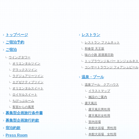
トップページ
レストラン
ご宿泊予約
レストラン ファムネット
和食堂 天王坂
ご宿泊
味の小路 居酒屋庄助
ウイングタワー
トップラウンジ＆バー エンジェルネス
オリエンタルツイン
コンサートラウンジ フォアシュピール
デラックスツイン
ラグジュアリーツイン
温泉・プール
エグゼクティブツイン
温泉プール クアハウス
オリエンタルスイート
イラストマップ
ロイヤルスイート
施設のご案内
ちびっぷルーム
露天風呂
客室からの風景
露天風呂男性用
募集型企画旅行条件書
露天風呂女性用
募集型企画旅行約款
室内浴場
宿泊約款
本館大浴場 男性用
本館大浴場 女性用
Press Room