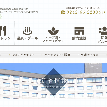
磐梯高原/猪苗代温泉湯元の
ズンリゾート ホテルリステル猪苗代
ハーブ園・
団
ストラン
温泉・プール
館内施設
アクティビティ
グル