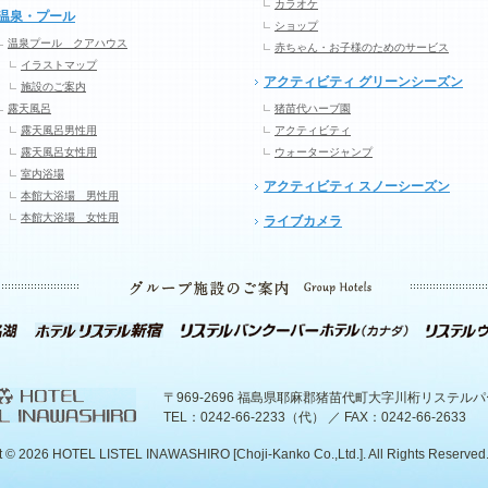
カラオケ
温泉・プール
ショップ
温泉プール クアハウス
赤ちゃん・お子様のためのサービス
イラストマップ
アクティビティ グリーンシーズン
施設のご案内
露天風呂
猪苗代ハーブ園
露天風呂男性用
アクティビティ
露天風呂女性用
ウォータージャンプ
室内浴場
アクティビティ スノーシーズン
本館大浴場 男性用
本館大浴場 女性用
ライブカメラ
〒969-2696 福島県耶麻郡猪苗代町大字川桁リステル
TEL：0242-66-2233（代） ／ FAX：0242-66-2633
t ©
2026 HOTEL LISTEL INAWASHIRO [Choji-Kanko Co.,Ltd.]. All Rights Reserved