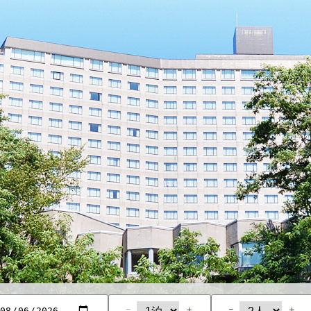
−
＋
−
＋