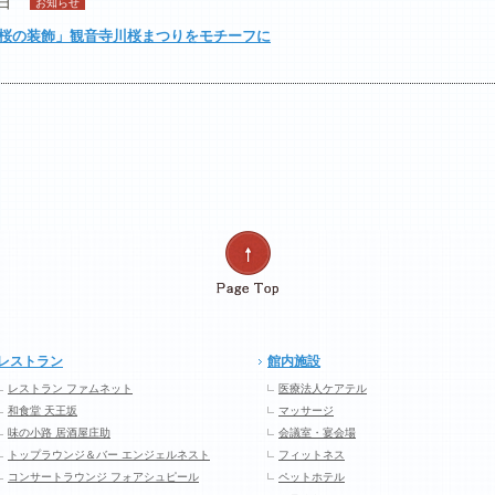
4日
お知らせ
桜の装飾」観音寺川桜まつりをモチーフに
レストラン
館内施設
レストラン ファムネット
医療法人ケアテル
和食堂 天王坂
マッサージ
味の小路 居酒屋庄助
会議室・宴会場
トップラウンジ＆バー エンジェルネスト
フィットネス
コンサートラウンジ フォアシュピール
ペットホテル