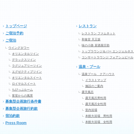
トップページ
レストラン
ご宿泊予約
レストラン ファムネット
和食堂 天王坂
ご宿泊
味の小路 居酒屋庄助
ウイングタワー
トップラウンジ＆バー エンジェルネス
オリエンタルツイン
コンサートラウンジ フォアシュピール
デラックスツイン
ラグジュアリーツイン
温泉・プール
エグゼクティブツイン
温泉プール クアハウス
オリエンタルスイート
イラストマップ
ロイヤルスイート
施設のご案内
ちびっぷルーム
露天風呂
客室からの風景
露天風呂男性用
募集型企画旅行条件書
露天風呂女性用
募集型企画旅行約款
室内浴場
宿泊約款
本館大浴場 男性用
本館大浴場 女性用
Press Room