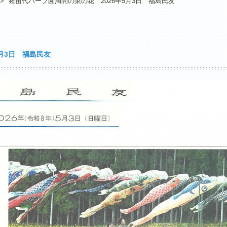
>
猪苗代ハーブ園満開の菜の花 2026年5月3日 福島民友
月3日 福島民友