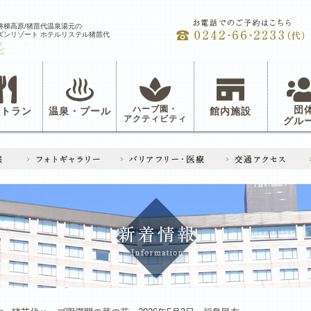
磐梯高原/猪苗代温泉湯元の
ズンリゾート ホテルリステル猪苗代
ハーブ園・
団
ストラン
温泉・プール
館内施設
アクティビティ
グル