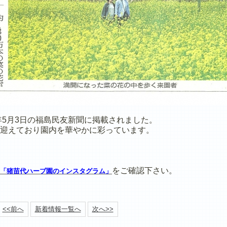
年5月3日の福島民友新聞に掲載されました。
迎えており園内を華やかに彩っています。
をご確認下さい。
「
猪苗代ハーブ園のインスタグラム」
<<前へ
新着情報一覧へ
次へ>>