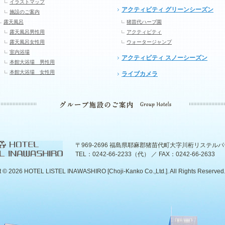
イラストマップ
アクティビティ グリーンシーズン
施設のご案内
露天風呂
猪苗代ハーブ園
露天風呂男性用
アクティビティ
露天風呂女性用
ウォータージャンプ
室内浴場
アクティビティ スノーシーズン
本館大浴場 男性用
本館大浴場 女性用
ライブカメラ
〒969-2696 福島県耶麻郡猪苗代町大字川桁リステル
TEL：0242-66-2233（代） ／ FAX：0242-66-2633
t ©
2026 HOTEL LISTEL INAWASHIRO [Choji-Kanko Co.,Ltd.]. All Rights Reserved