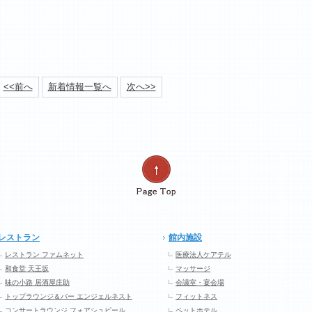
<<前へ
新着情報一覧へ
次へ>>
レストラン
館内施設
レストラン ファムネット
医療法人ケアテル
和食堂 天王坂
マッサージ
味の小路 居酒屋庄助
会議室・宴会場
トップラウンジ＆バー エンジェルネスト
フィットネス
コンサートラウンジ フォアシュピール
ペットホテル