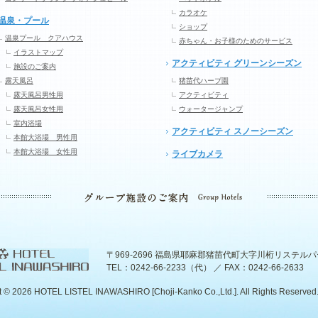
カラオケ
温泉・プール
ショップ
温泉プール クアハウス
赤ちゃん・お子様のためのサービス
イラストマップ
アクティビティ グリーンシーズン
施設のご案内
露天風呂
猪苗代ハーブ園
露天風呂男性用
アクティビティ
露天風呂女性用
ウォータージャンプ
室内浴場
アクティビティ スノーシーズン
本館大浴場 男性用
本館大浴場 女性用
ライブカメラ
〒969-2696 福島県耶麻郡猪苗代町大字川桁リステル
TEL：0242-66-2233（代） ／ FAX：0242-66-2633
t ©
2026 HOTEL LISTEL INAWASHIRO [Choji-Kanko Co.,Ltd.]. All Rights Reserved