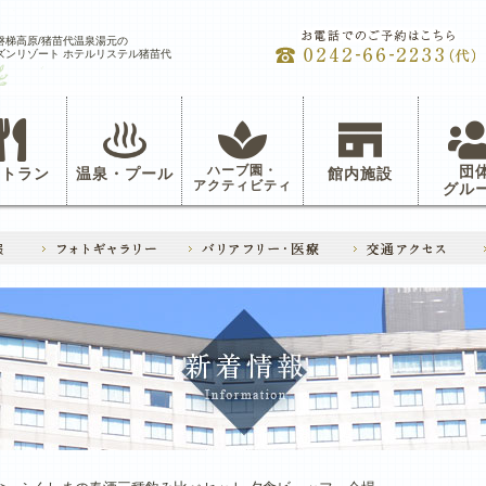
磐梯高原/猪苗代温泉湯元の
ズンリゾート ホテルリステル猪苗代
ハーブ園・
団
ストラン
温泉・プール
館内施設
アクティビティ
グル