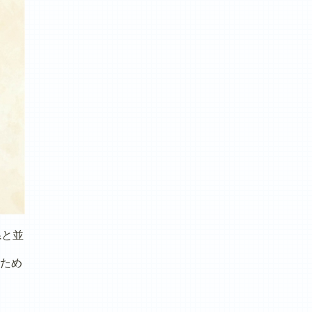
県と並
ため
。