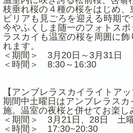
枝垂れ桜の４種の桜をはじめ、
ビリアも見ごろを迎える時期で
今やふくしま随一のフォトスポ
ラスカイも温室の桜を周囲に飾
れます。
＜期間＞ 3月20日～3月31日
＜時間＞ 8:30～16:30
【アンブレラスカイライトアッ
期間中土曜日はアンブレラスカ
施。温室の夜桜と併せてお楽し
＜期間＞ 3月21日、28日 土
＜時間＞ 17:30~20:30