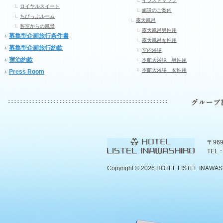
イラストマップ
ロイヤルスイート
施設のご案内
ちびっぷルーム
露天風呂
客室からの風景
露天風呂男性用
募集型企画旅行条件書
露天風呂女性用
募集型企画旅行約款
室内浴場
宿泊約款
本館大浴場 男性用
本館大浴場 女性用
Press Room
〒96
TEL：
Copyright ©
2026 HOTEL LISTEL INAWASHIR