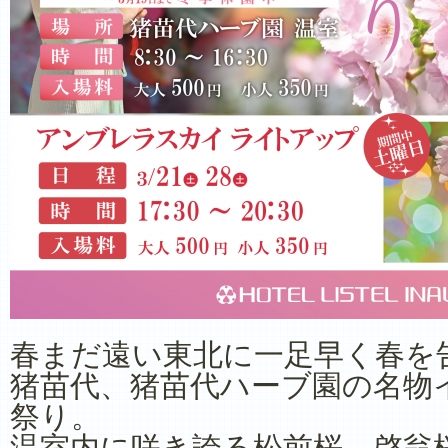
春まだ遠い東北に一足早く春を
猪苗代、猪苗代ハーブ園の名物
祭り。
温室内に咲き誇る松前桜、啓翁