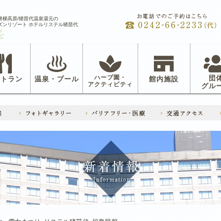
磐梯高原/猪苗代温泉湯元の
ズンリゾート ホテルリステル猪苗代
ハーブ園・
団
ストラン
温泉・プール
館内施設
アクティビティ
グル