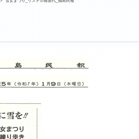
>
雪女まつり_リステル猪苗代_福島民報