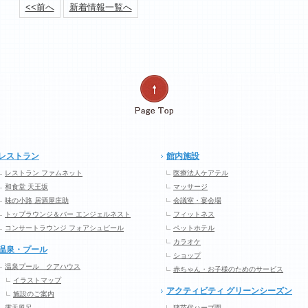
<<前へ
新着情報一覧へ
レストラン
館内施設
レストラン ファムネット
医療法人ケアテル
和食堂 天王坂
マッサージ
味の小路 居酒屋庄助
会議室・宴会場
トップラウンジ＆バー エンジェルネスト
フィットネス
コンサートラウンジ フォアシュピール
ペットホテル
カラオケ
温泉・プール
ショップ
温泉プール クアハウス
赤ちゃん・お子様のためのサービス
イラストマップ
アクティビティ グリーンシーズン
施設のご案内
露天風呂
猪苗代ハーブ園