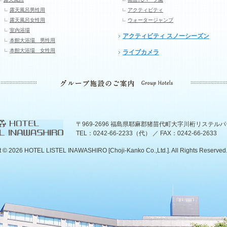
露天風呂男性用
アクティビティ
露天風呂女性用
ウォータージャンプ
室内浴場
アクティビティ スノーシーズン
本館大浴場 男性用
本館大浴場 女性用
ライブカメラ
〒969-2696 福島県耶麻郡猪苗代町大字川桁リステル
TEL：0242-66-2233（代） ／ FAX：0242-66-2633
t ©
2026 HOTEL LISTEL INAWASHIRO [Choji-Kanko Co.,Ltd.]. All Rights Reserved