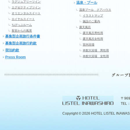
ラグジュアリーツイン
温泉・プール
エグゼクティブツイン
温泉プール クアハウス
オリエンタルスイート
イラストマップ
ロイヤルスイート
施設のご案内
ちびっぷルーム
露天風呂
客室からの風景
露天風呂男性用
募集型企画旅行条件書
露天風呂女性用
募集型企画旅行約款
室内浴場
宿泊約款
本館大浴場 男性用
本館大浴場 女性用
Press Room
〒96
TEL：
Copyright ©
2026 HOTEL LISTEL INAWASHIR