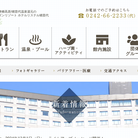
磐梯高原/猪苗代温泉湯元の
ズンリゾート ホテルリステル猪苗代
ハーブ園・
団
ストラン
温泉・プール
館内施設
アクティビティ
グル