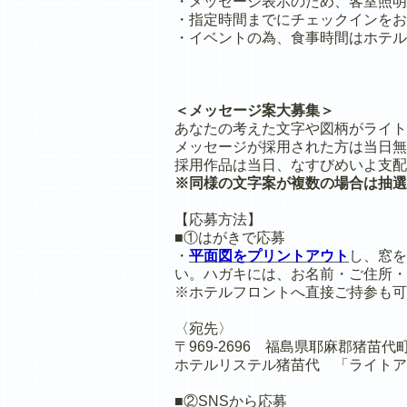
・メッセージ表示のため、客室照明
・指定時間までにチェックインをお
・イベントの為、食事時間はホテル
＜メッセージ案大募集＞
あなたの考えた文字や図柄がライト
メッセージが採用された方は当日無
採用作品は当日、なすびめいよ支配
※同様の文字案が複数の場合は抽選
【応募方法】
■①はがきで応募
・
平面図をプリントアウト
し、窓を
い。ハガキには、お名前・ご住所・
※ホテルフロントへ直接ご持参も可
〈宛先〉
〒969-2696 福島県耶麻郡猪苗
ホテルリステル猪苗代 「ライトア
■②SNSから応募