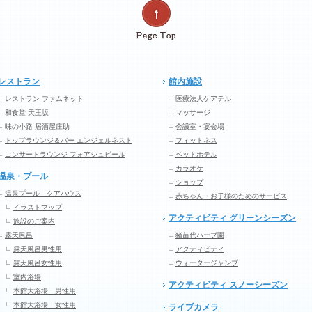
レストラン
館内施設
レストラン ファムネット
医療法人ケアテル
和食堂 天王坂
マッサージ
味の小路 居酒屋庄助
会議室・宴会場
トップラウンジ＆バー エンジェルネスト
フィットネス
コンサートラウンジ フォアシュピール
ペットホテル
カラオケ
温泉・プール
ショップ
温泉プール クアハウス
赤ちゃん・お子様のためのサービス
イラストマップ
アクティビティ グリーンシーズン
施設のご案内
露天風呂
猪苗代ハーブ園
露天風呂男性用
アクティビティ
露天風呂女性用
ウォータージャンプ
室内浴場
アクティビティ スノーシーズン
本館大浴場 男性用
本館大浴場 女性用
ライブカメラ