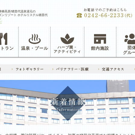
磐梯高原/猪苗代温泉湯元の
ズンリゾート ホテルリステル猪苗代
ハーブ園・
団
ストラン
温泉・プール
館内施設
アクティビティ
グル