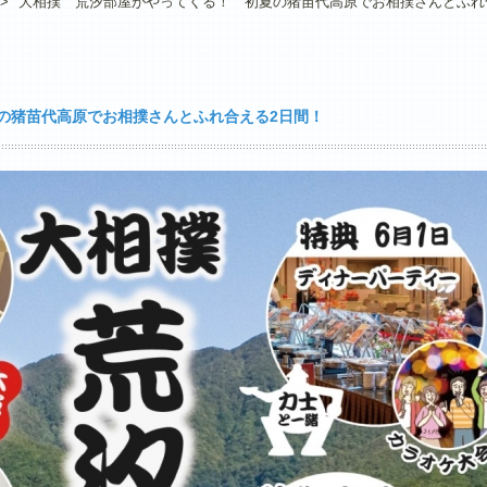
>
大相撲 荒汐部屋がやってくる！ 初夏の猪苗代高原でお相撲さんとふれ
の猪苗代高原でお相撲さんとふれ合える2日間！