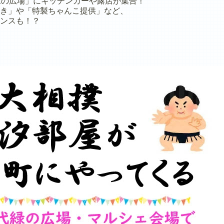
の広場」にキッチンカーや露店が集合！
」や「特製ちゃんこ提供」など、
ンスも！？