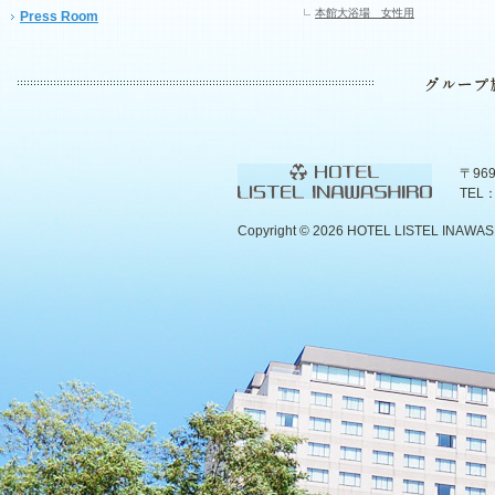
本館大浴場 女性用
Press Room
〒96
TEL：
Copyright ©
2026 HOTEL LISTEL INAWASHIR