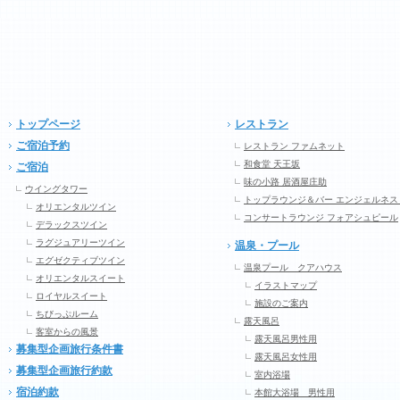
トップページ
レストラン
ご宿泊予約
レストラン ファムネット
和食堂 天王坂
ご宿泊
味の小路 居酒屋庄助
ウイングタワー
トップラウンジ＆バー エンジェルネス
オリエンタルツイン
コンサートラウンジ フォアシュピール
デラックスツイン
ラグジュアリーツイン
温泉・プール
エグゼクティブツイン
温泉プール クアハウス
オリエンタルスイート
イラストマップ
ロイヤルスイート
施設のご案内
ちびっぷルーム
露天風呂
客室からの風景
露天風呂男性用
募集型企画旅行条件書
露天風呂女性用
募集型企画旅行約款
室内浴場
宿泊約款
本館大浴場 男性用