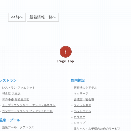
<<前へ
新着情報一覧へ
レストラン
館内施設
レストラン ファムネット
医療法人ケアテル
和食堂 天王坂
マッサージ
味の小路 居酒屋庄助
会議室・宴会場
トップラウンジ＆バー エンジェルネスト
フィットネス
コンサートラウンジ フォアシュピール
ペットホテル
カラオケ
温泉・プール
ショップ
温泉プール クアハウス
赤ちゃん・お子様のためのサービス