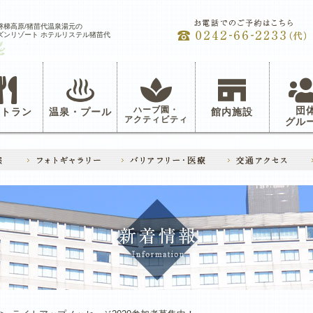
磐梯高原/猪苗代温泉湯元の
ズンリゾート ホテルリステル猪苗代
ハーブ園・
団
ストラン
温泉・プール
館内施設
アクティビティ
グル