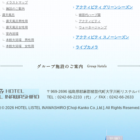
イラストマップ
アクティビティ グリーンシーズン
施設のご案内
露天風呂
猪苗代ハーブ園
露天風呂男性用
アクティビティ
露天風呂女性用
ウォータージャンプ
室内浴場
アクティビティ スノーシーズン
本館大浴場 男性用
本館大浴場 女性用
ライブカメラ
〒969-2696 福島県耶麻郡猪苗代町大字川桁リステル
TEL：0242-66-2233（代） ／ FAX：0242-66-2633
t ©
2026 HOTEL LISTEL INAWASHIRO [Choji-Kanko Co.,Ltd.]. All Rights Reserved